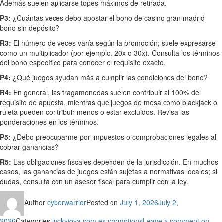
Además suelen aplicarse topes máximos de retirada.
P3:
¿Cuántas veces debo apostar el bono de casino gran madrid
bono sin depósito?
R3:
El número de veces varía según la promoción; suele expresarse
como un multiplicador (por ejemplo, 20x o 30x). Consulta los términos
del bono específico para conocer el requisito exacto.
P4:
¿Qué juegos ayudan más a cumplir las condiciones del bono?
R4:
En general, las tragamonedas suelen contribuir al 100% del
requisito de apuesta, mientras que juegos de mesa como blackjack o
ruleta pueden contribuir menos o estar excluidos. Revisa las
ponderaciones en los términos.
P5:
¿Debo preocuparme por impuestos o comprobaciones legales al
cobrar ganancias?
R5:
Las obligaciones fiscales dependen de la jurisdicción. En muchos
casos, las ganancias de juegos están sujetas a normativas locales; si
dudas, consulta con un asesor fiscal para cumplir con la ley.
Author
cyberwarrior
Posted on
July 1, 2026
July 2,
2026
Categories
luckyjoya.com es promotions
Leave a comment
on