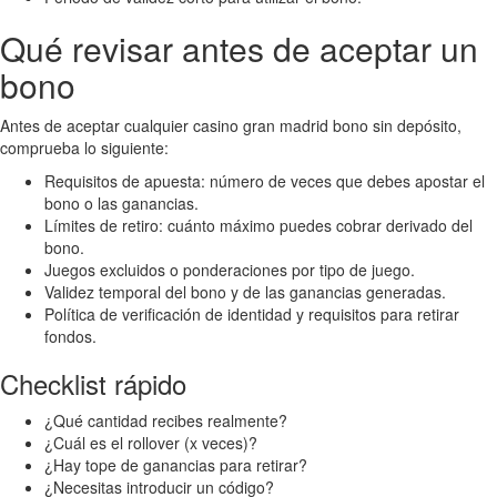
Qué revisar antes de aceptar un
bono
Antes de aceptar cualquier casino gran madrid bono sin depósito,
comprueba lo siguiente:
Requisitos de apuesta: número de veces que debes apostar el
bono o las ganancias.
Límites de retiro: cuánto máximo puedes cobrar derivado del
bono.
Juegos excluidos o ponderaciones por tipo de juego.
Validez temporal del bono y de las ganancias generadas.
Política de verificación de identidad y requisitos para retirar
fondos.
Checklist rápido
¿Qué cantidad recibes realmente?
¿Cuál es el rollover (x veces)?
¿Hay tope de ganancias para retirar?
¿Necesitas introducir un código?