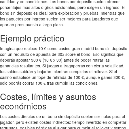
cantidad y en condiciones. Los bonos por depósito suelen ofrecer
porcentajes más altos o giros adicionales, pero exigen un ingreso. El
bono sin depósito es ideal para exploración y pruebas, mientras que
los paquetes por ingreso suelen ser mejores para jugadores que
aportan presupuesto a largo plazo.
Ejemplo práctico
Imagina que recibes 10 € como casino gran madrid bono sin depósito
con un requisito de apuesta de 30x sobre el bono. Eso significa que
deberás apostar 300 € (10 € x 30) antes de poder retirar las
ganancias resultantes. Si juegas a tragaperras con cierta volatilidad,
tus saldos subirán y bajarán mientras completas el rollover. Si el
casino establece un tope de retirada de 100 €, aunque ganes 300 €,
solo podrás cobrar 100 € tras cumplir las condiciones.
Costes, límites y asuntos
económicos
Los costes directos de un bono sin depósito suelen ser nulos para el
jugador, pero existen costes indirectos: tiempo invertido en completar
requisitos, posibles pérdidas al jugar para cumplir el rollover y tiempo