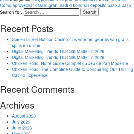
Cómo aprovechar casino gran madrid bono sin depósito paso a paso
Search for:
Search
Recent Posts
Spelen bij Bet Buffoon Casino: tips voor het gebruik van gratis
spins en online
Digital Marketing Trends That Still Matter in 2026
Digital Marketing Trends That Still Matter in 2026
Chicken Road: Notre Guide Complet du Jeu de Pari Moderne
Chicken Road: The Complete Guide to Conquering Our Thrilling
Casino Experience
Recent Comments
Archives
August 2026
July 2026
June 2026
May 2026