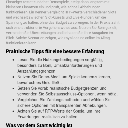
Einsteiger testet zunächst Demospiele, steigt dann langsam mit
kleineren Einsätzen ein und prüft, wie schnell Abhebungen
funktionieren. Ein Kenner vergleicht RTP-Werte verschiedener Slots
und wechselt zwischen Slot-Quests und Live-Runden, um die
Spannung zu halten, ohne das Budget zu sprengen. In der Praxis zahlt
sich eine strukturierte Vorgehensweise aus: Nutzen Sie Boni gezielt,
vermeiden Sie Übertreibungen und behalten Sie Ihre Ausgaben im
Blick. Solche Szenarien zeigen, wie royal casino online im Alltag
funktionieren kann.
Praktische Tipps für eine bessere Erfahrung
Lesen Sie die Nutzungsbedingungen sorgfältig,
besonders zu Boni, Umsatzanforderungen und
Auszahlungsgrenzen.
Nutzen Sie Demo-Modi, um Spiele kennenzulernen,
bevor echtes Geld fließt.
Setzen Sie vorab realistische Budgetgrenzen und
verwenden Sie Selbstausschluss-Optionen, wenn nötig.
Vergleichen Sie Zahlungsmethoden und wählen Sie
sichere Optionen mit transparenten Abhebungen.
Achten Sie auf RTP-Werte der Spiele, um Ihre
Erwartungen realistisch zu halten.
Was vor dem Start wichtig ist