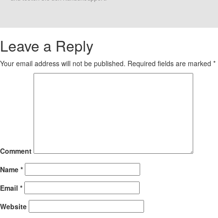
Leave a Reply
Your email address will not be published.
Required fields are marked
*
Comment
Name
*
Email
*
Website