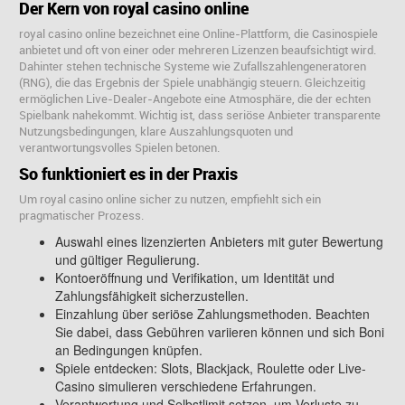
Der Kern von royal casino online
royal casino online bezeichnet eine Online-Plattform, die Casinospiele
anbietet und oft von einer oder mehreren Lizenzen beaufsichtigt wird.
Dahinter stehen technische Systeme wie Zufallszahlengeneratoren
(RNG), die das Ergebnis der Spiele unabhängig steuern. Gleichzeitig
ermöglichen Live-Dealer-Angebote eine Atmosphäre, die der echten
Spielbank nahekommt. Wichtig ist, dass seriöse Anbieter transparente
Nutzungsbedingungen, klare Auszahlungsquoten und
verantwortungsvolles Spielen betonen.
So funktioniert es in der Praxis
Um royal casino online sicher zu nutzen, empfiehlt sich ein
pragmatischer Prozess.
Auswahl eines lizenzierten Anbieters mit guter Bewertung
und gültiger Regulierung.
Kontoeröffnung und Verifikation, um Identität und
Zahlungsfähigkeit sicherzustellen.
Einzahlung über seriöse Zahlungsmethoden. Beachten
Sie dabei, dass Gebühren variieren können und sich Boni
an Bedingungen knüpfen.
Spiele entdecken: Slots, Blackjack, Roulette oder Live-
Casino simulieren verschiedene Erfahrungen.
Verantwortung und Selbstlimit setzen, um Verluste zu