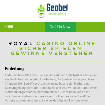
Call Us Now!
MENU
ROYAL
CASINO ONLINE
SICHER SPIELEN,
GEWINNE VERSTEHEN
Einleitung
In der digitalen Welt des Glücksspiels suchen viele Nutzer nach einer
verlässlichen Lösung für Unterhaltung, Risikoabrechnung und faire
Chancen. Der Begriff royal casino online beschreibt hierbei eine
Spielumgebung, die Slots, Tischspiele und oft Live-Dealer unter einer
markenübergreifenden Plattform bündelt. Leserinnen und Leser
möchten verstehen, wie royal casino online funktioniert, welche
Vorteile es bietet und worauf sie bei der Auswahl achten sollten.