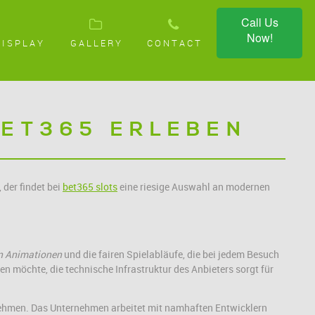
Call Us
Now!
DISPLAY
GALLERY
CONTACT
BET365 ERLEBEN
der findet bei
bet365 slots
eine riesige Auswahl an modernen
en Animationen
und die fairen Spielabläufe, die bei jedem Besuch
 möchte, die technische Infrastruktur des Anbieters sorgt für
nehmen. Das Unternehmen arbeitet mit namhaften Entwicklern