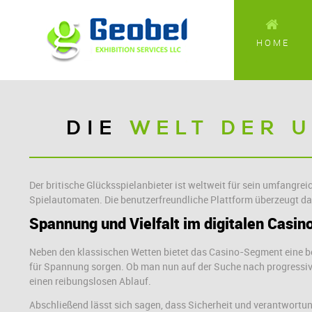
HOME
DIE
WELT DER 
Der britische Glücksspielanbieter ist weltweit für sein umfangr
Spielautomaten. Die benutzerfreundliche Plattform überzeugt dab
Spannung und Vielfalt im digitalen Casin
Neben den klassischen Wetten bietet das Casino-Segment eine b
für Spannung sorgen. Ob man nun auf der Suche nach progressiven
einen reibungslosen Ablauf.
Abschließend lässt sich sagen, dass Sicherheit und verantwort