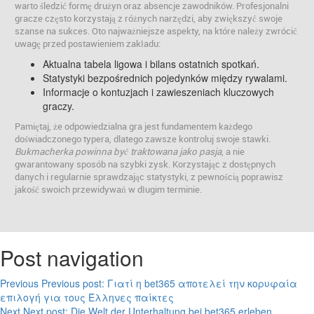
warto śledzić formę drużyn oraz absencje zawodników. Profesjonalni
gracze często korzystają z różnych narzędzi, aby zwiększyć swoje
szanse na sukces. Oto najważniejsze aspekty, na które należy zwrócić
uwagę przed postawieniem zakładu:
Aktualna tabela ligowa i bilans ostatnich spotkań.
Statystyki bezpośrednich pojedynków między rywalami.
Informacje o kontuzjach i zawieszeniach kluczowych
graczy.
Pamiętaj, że odpowiedzialna gra jest fundamentem każdego
doświadczonego typera, dlatego zawsze kontroluj swoje stawki.
Bukmacherka powinna być traktowana jako pasja
, a nie
gwarantowany sposób na szybki zysk. Korzystając z dostępnych
danych i regularnie sprawdzając statystyki, z pewnością poprawisz
jakość swoich przewidywań w długim terminie.
Post navigation
Previous
Previous post:
Γιατί η bet365 αποτελεί την κορυφαία
επιλογή για τους Έλληνες παίκτες
Next
Next post:
Die Welt der Unterhaltung bei bet365 erleben