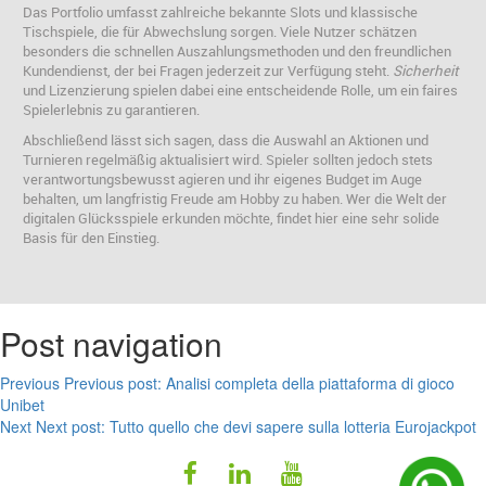
Das Portfolio umfasst zahlreiche bekannte Slots und klassische
Tischspiele, die für Abwechslung sorgen. Viele Nutzer schätzen
besonders die schnellen Auszahlungsmethoden und den freundlichen
Kundendienst, der bei Fragen jederzeit zur Verfügung steht.
Sicherheit
und Lizenzierung spielen dabei eine entscheidende Rolle, um ein faires
Spielerlebnis zu garantieren.
Abschließend lässt sich sagen, dass die Auswahl an Aktionen und
Turnieren regelmäßig aktualisiert wird. Spieler sollten jedoch stets
verantwortungsbewusst agieren und ihr eigenes Budget im Auge
behalten, um langfristig Freude am Hobby zu haben. Wer die Welt der
digitalen Glücksspiele erkunden möchte, findet hier eine sehr solide
Basis für den Einstieg.
Post navigation
Previous
Previous post:
Analisi completa della piattaforma di gioco
Unibet
Next
Next post:
Tutto quello che devi sapere sulla lotteria Eurojackpot