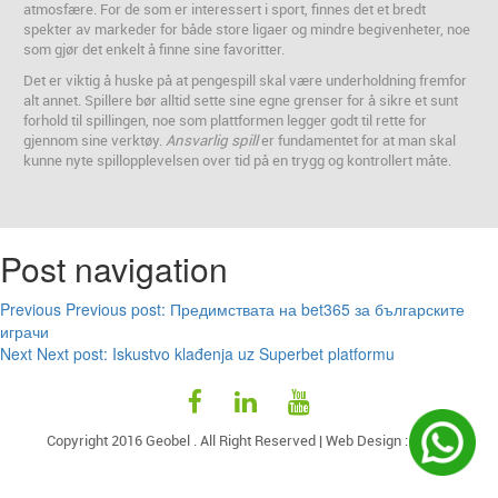
atmosfære. For de som er interessert i sport, finnes det et bredt
spekter av markeder for både store ligaer og mindre begivenheter, noe
som gjør det enkelt å finne sine favoritter.
Det er viktig å huske på at pengespill skal være underholdning fremfor
alt annet. Spillere bør alltid sette sine egne grenser for å sikre et sunt
forhold til spillingen, noe som plattformen legger godt til rette for
gjennom sine verktøy.
Ansvarlig spill
er fundamentet for at man skal
kunne nyte spillopplevelsen over tid på en trygg og kontrollert måte.
Post navigation
Previous
Previous post:
Предимствата на bet365 за българските
играчи
Next
Next post:
Iskustvo klađenja uz Superbet platformu
Copyright 2016 Geobel . All Right Reserved |
Web Design
:
Code9