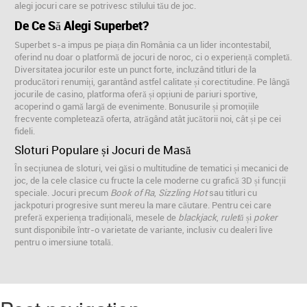
alegi jocuri care se potrivesc stilului tău de joc.
De Ce Să Alegi Superbet?
Superbet s-a impus pe piața din România ca un lider incontestabil,
oferind nu doar o platformă de jocuri de noroc, ci o experiență completă.
Diversitatea jocurilor este un punct forte, incluzând titluri de la
producători renumiți, garantând astfel calitate și corectitudine. Pe lângă
jocurile de casino, platforma oferă și opțiuni de pariuri sportive,
acoperind o gamă largă de evenimente. Bonusurile și promoțiile
frecvente completează oferta, atrăgând atât jucătorii noi, cât și pe cei
fideli.
Sloturi Populare și Jocuri de Masă
În secțiunea de sloturi, vei găsi o multitudine de tematici și mecanici de
joc, de la cele clasice cu fructe la cele moderne cu grafică 3D și funcții
speciale. Jocuri precum
Book of Ra
,
Sizzling Hot
sau titluri cu
jackpoturi progresive sunt mereu la mare căutare. Pentru cei care
preferă experiența tradițională, mesele de
blackjack
,
ruletă
și
poker
sunt disponibile într-o varietate de variante, inclusiv cu dealeri live
pentru o imersiune totală.