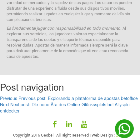
variedad de mercados y la rapidez de sus pagos. Los usuarios pueden
disfrutar de una experiencia fluida desde sus dispositivos móviles,
permitiendo realizar jugadas en cualquier lugar y momento del día sin
complicaciones técnicas.
Es fundamental jugar con responsabilidad en todo momento.
Al
explorar sus servicios, los jugadores valoran especialmente la
transparencia de las cuotas y el soporte técnico disponible para
resolver dudas. Apostar de manera informada siempre será la clave
para disfrutar plenamente de la emoción que ofrece esta reconocida
casa de apuestas.
Post navigation
Previous
Previous post:
Explorando a plataforma de apostas betoffice
Next
Next post:
Die neue Ära des Online-Glücksspiels bei Allyspin
entdecken
Copyright 2016 Geobel . All Right Reserved |
Web Design
:
Code9