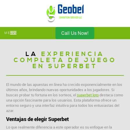
Call Us Now!
MENU
LA
EXPERIENCIA
COMPLETA DE JUEGO
EN SUPERBET
El mundo de las apuestas en línea ha crecido exponencialmente en los
últimos años, brindando nuevas oportunidades a los jugadores. Si
buscas probar tu fortuna en los sorteos, el
superbet loto
destaca como
una opción fascinante para los usuarios. Esta plataforma ofrece un
entorno seguro y una interfaz intuitiva para todos los entusiastas del
azar.
Ventajas de elegir Superbet
Lo que realmente diferencia a este operador es su enfoque en la