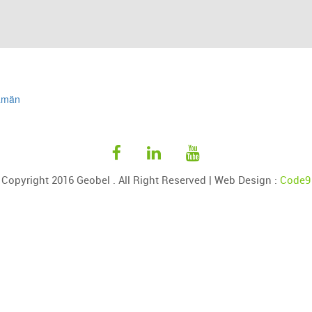
lämän
Copyright 2016 Geobel . All Right Reserved |
Web Design
:
Code9