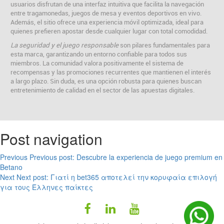
usuarios disfrutan de una interfaz intuitiva que facilita la navegación
entre tragamonedas, juegos de mesa y eventos deportivos en vivo.
Además, el sitio ofrece una experiencia móvil optimizada, ideal para
quienes prefieren apostar desde cualquier lugar con total comodidad.
La seguridad y el juego responsable
son pilares fundamentales para
esta marca, garantizando un entorno confiable para todos sus
miembros. La comunidad valora positivamente el sistema de
recompensas y las promociones recurrentes que mantienen el interés
a largo plazo. Sin duda, es una opción robusta para quienes buscan
entretenimiento de calidad en el sector de las apuestas digitales.
Post navigation
Previous
Previous post:
Descubre la experiencia de juego premium en
Betano
Next
Next post:
Γιατί η bet365 αποτελεί την κορυφαία επιλογή
για τους Έλληνες παίκτες