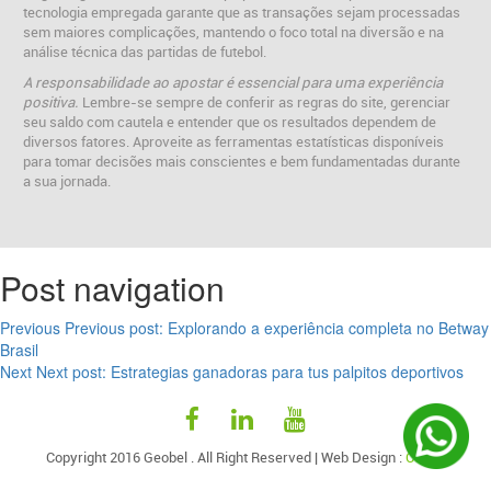
tecnologia empregada garante que as transações sejam processadas
sem maiores complicações, mantendo o foco total na diversão e na
análise técnica das partidas de futebol.
A responsabilidade ao apostar é essencial para uma experiência
positiva.
Lembre-se sempre de conferir as regras do site, gerenciar
seu saldo com cautela e entender que os resultados dependem de
diversos fatores. Aproveite as ferramentas estatísticas disponíveis
para tomar decisões mais conscientes e bem fundamentadas durante
a sua jornada.
Post navigation
Previous
Previous post:
Explorando a experiência completa no Betway
Brasil
Next
Next post:
Estrategias ganadoras para tus palpitos deportivos
Copyright 2016 Geobel . All Right Reserved |
Web Design
:
Code9