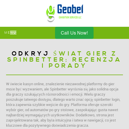
Call Us Now!
MENU
ODKRYJ
ŚWIAT GIER Z
SPINBETTER: RECENZJA
I PORADY
W świecie kasyn online, znalezienie niezawodnej platformy do gier
może być wyzwaniem, ale Spinbetter wyróżnia się jako solidna opcja
dla graczy szukających różnorodności i emocji. Wielu graczy
poszukuje łatwego dostępu, dlatego warto znać opcję spinbetter login,
która zapewnia szybkie wejście do gry. Platforma oferuje szeroki
wybór gier, od automatów po gry stołowe, zaspokajając gusta nawet
najbardziej wymagających użytkowników. Dodatkowo, strona jest
zaprojektowana tak, aby była intuicyjna i łatwa w nawigacji, co jest
kluczowe dla pozytywnego doświadczenia gracza.