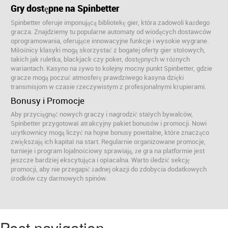
Gry dostępne na Spinbetter
Spinbetter oferuje imponującą bibliotekę gier, która zadowoli każdego
gracza. Znajdziemy tu popularne automaty od wiodących dostawców
oprogramowania, oferujące innowacyjne funkcje i wysokie wygrane.
Miłośnicy klasyki mogą skorzystać z bogatej oferty gier stołowych,
takich jak ruletka, blackjack czy poker, dostępnych w różnych
wariantach. Kasyno na żywo to kolejny mocny punkt Spinbetter, gdzie
gracze mogą poczuć atmosferę prawdziwego kasyna dzięki
transmisjom w czasie rzeczywistym z profesjonalnymi krupierami.
Bonusy i Promocje
Aby przyciągnąć nowych graczy i nagrodzić stałych bywalców,
Spinbetter przygotował atrakcyjny pakiet bonusów i promocji. Nowi
użytkownicy mogą liczyć na hojne bonusy powitalne, które znacząco
zwiększają ich kapitał na start. Regularnie organizowane promocje,
turnieje i program lojalnościowy sprawiają, że gra na platformie jest
jeszcze bardziej ekscytująca i opłacalna. Warto śledzić sekcję
promocji, aby nie przegapić żadnej okazji do zdobycia dodatkowych
środków czy darmowych spinów.
Post navigation