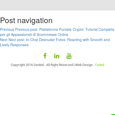
Post navigation
Previous
Previous post:
Piattaforma Puntate Crypto: Tutorial Completa
per gli Appassionati di Scommesse Online
Next
Next post:
In-Chat Desnudar Fotos: Reacting with Smooth and
Lively Responses
Copyright 2016 Geobel . All Right Reserved |
Web Design
:
Code9