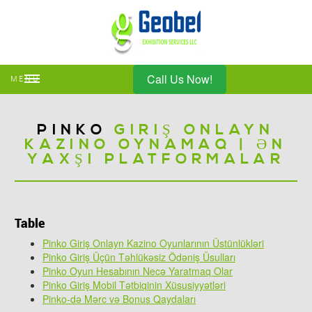
Call Us Now!
MENU
PINKO
GIRIŞ ONLAYN
KAZINO OYNAMAQ | ƏN
YAXŞI PLATFORMALAR
Table
Pinko Giriş Onlayn Kazino Oyunlarının Üstünlükləri
Pinko Giriş Üçün Təhlükəsiz Ödəniş Üsulları
Pinko Oyun Hesabının Necə Yaratmaq Olar
Pinko Giriş Mobil Tətbiqinin Xüsusiyyətləri
Pinko-də Mərc və Bonus Qaydaları