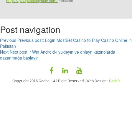
https://pinupcasinoyukle.com/
etməkdir.
Post navigation
Previous
Previous post:
Login MostBet Casino to Play Casino Online in
Pakistan
Next
Next post:
1Win Android-i yükləyin və onlayn kazinolarda
qazanmağa başlayın
Copyright 2016 Geobel . All Right Reserved |
Web Design
:
Code9