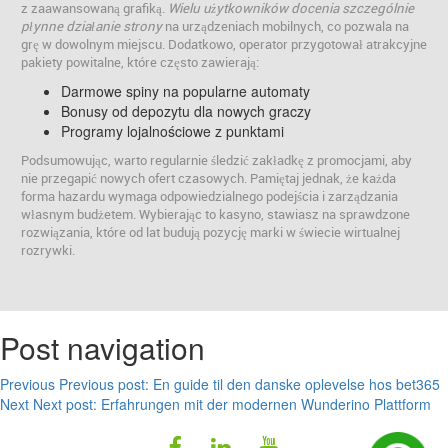
z zaawansowaną grafiką.
Wielu użytkowników docenia szczególnie
płynne działanie strony
na urządzeniach mobilnych, co pozwala na
grę w dowolnym miejscu. Dodatkowo, operator przygotował atrakcyjne
pakiety powitalne, które często zawierają:
Darmowe spiny na popularne automaty
Bonusy od depozytu dla nowych graczy
Programy lojalnościowe z punktami
Podsumowując, warto regularnie śledzić zakładkę z promocjami, aby
nie przegapić nowych ofert czasowych. Pamiętaj jednak, że każda
forma hazardu wymaga odpowiedzialnego podejścia i zarządzania
własnym budżetem. Wybierając to kasyno, stawiasz na sprawdzone
rozwiązania, które od lat budują pozycję marki w świecie wirtualnej
rozrywki.
Post navigation
Previous
Previous post:
En guide til den danske oplevelse hos bet365
Next
Next post:
Erfahrungen mit der modernen Wunderino Plattform