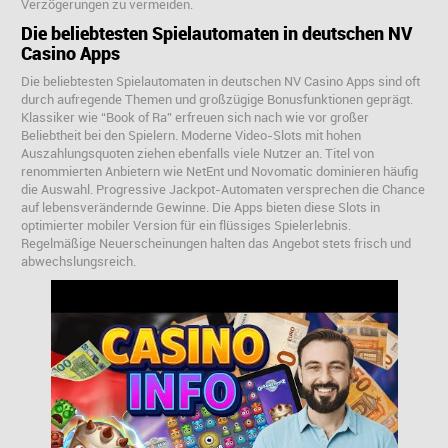
Verzögerungen zu vermeiden.
Die beliebtesten Spielautomaten in deutschen NV
Casino Apps
Die beliebtesten Spielautomaten in deutschen NV Casino Apps sind oft
durch aufregende Themen und großzügige Bonusfunktionen geprägt.
Klassiker wie “Book of Ra” erfreuen sich nach wie vor großer
Beliebtheit bei den Spielern. Moderne Video-Slots mit hohen
Auszahlungsquoten ziehen ebenfalls viele Nutzer an. Titel von
renommierten Anbietern wie NetEnt und Novomatic dominieren häufig
die Auswahl. Progressive Jackpot-Automaten versprechen die Chance
auf lebensverändernde Gewinne. Die Apps bieten diese Slots in
optimierter mobiler Version für ein flüssiges Spielerlebnis.
Regelmäßige Neuerscheinungen halten das Angebot stets frisch und
abwechslungsreich.