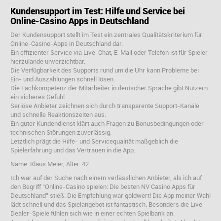
Kundensupport im Test: Hilfe und Service bei
Online-Casino Apps in Deutschland
Der Kundensupport stellt im Test ein zentrales Qualitätskriterium für
Online-Casino-Apps in Deutschland dar.
Ein effizienter Service via Live-Chat, E-Mail oder Telefon ist für Spieler
hierzulande unverzichtbar.
Die Verfügbarkeit des Supports rund um die Uhr kann Probleme bei
Ein- und Auszahlungen schnell lösen.
Die Fachkompetenz der Mitarbeiter in deutscher Sprache gibt Nutzern
ein sicheres Gefühl.
Seriöse Anbieter zeichnen sich durch transparente Support-Kanäle
und schnelle Reaktionszeiten aus.
Ein guter Kundendienst klärt auch Fragen zu Bonusbedingungen oder
technischen Störungen zuverlässig.
Letztlich prägt die Hilfe- und Servicequalität maßgeblich die
Spielerfahrung und das Vertrauen in die App.
Name: Klaus Meier, Alter: 42
Ich war auf der Suche nach einem verlässlichen Anbieter, als ich auf
den Begriff “Online-Casino spielen: Die besten NV Casino Apps für
Deutschland” stieß. Die Empfehlung war goldwert! Die App meiner Wahl
lädt schnell und das Spielangebot ist fantastisch. Besonders die Live-
Dealer-Spiele fühlen sich wie in einer echten Spielbank an.