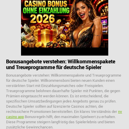
Bonusangebote verstehen: Willkommenspakete
und Treueprogramme für deutsche Spieler
Bonusangebote verstehen: Willkommenspakete und Treueprogramme
für deutsche Spieler. Willkommensboni bieten neuen Kunden einen
verstärkten Start mit Einzahlungsmatches oder Freispielen.
Treueprogramme belohnen dauerhafte Spieler mit Punkten, die gegen
Prämien eingetauscht werden können. Es ist entscheidend, die
spezifischen Umsatzbedingungen jedes Angebots genau zu prüfen.
Deutsche Spieler sollten auf lizenzierte Casinos achten, die
rechtssichere Promotionen bereitstellen. Ein klares Verständnis der
nv
casino app
Bonusregeln hilft, den maximalen Spielwert zu erhalten.
Diese Programme steigern langfristig das Spielerlebnis und bieten
zusätzliche Gewinnchancen.