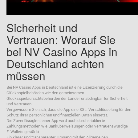
Sicherheit und
Vertrauen: Worauf Sie
bei NV Casino Apps in
Deutschland achten
müssen
Bei NV Casino Apps in Deutschland ist eine Lizenzierung durch die
Glücksspielbehörden wie den gemeinsamen
Glücksspielaufsichtsbehörden der Länder unabdingbar für Sicherheit
und Vertrauen.
Vergewissern Sie sich, dass die App eine SSL-Verschlüsselung für den
Schutz Ihrer persönlichen und finanziellen Daten einsetzt.
Die Zuverlässigkeit einer App wird auch durch etablierte
Zahlungsmethoden wie Banküberweisungen oder vertrauenswürdige
E-Wallets gestärkt.
Ein klarer und transparenter Umgang mit den Allgemeinen