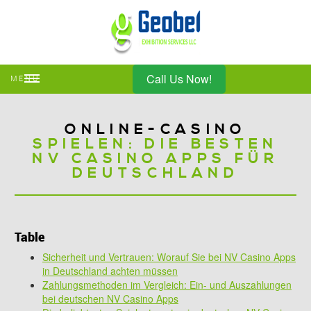
Call Us Now!
MENU
ONLINE-CASINO
SPIELEN: DIE BESTEN
NV CASINO APPS FÜR
DEUTSCHLAND
Table
Sicherheit und Vertrauen: Worauf Sie bei NV Casino Apps
in Deutschland achten müssen
Zahlungsmethoden im Vergleich: Ein- und Auszahlungen
bei deutschen NV Casino Apps