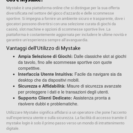
Mystake è una piattaforma online che si distingue per la sua offerta
diversificata nel settore del gioco d’azzardo e delle scommesse
sportive. Si impegna a fornire un ambiente sicuro e trasparente, dove i
giocatori possono divertirsi con una selezione curata di giochi da
casinò, slot machine e opzioni di scommesse sportive live. La
piattaforma è costantemente aggiornata per includere le ultime novità e
garantire un’esperienza sempre all’avanguardia.
Vantaggi dell’Utilizzo di Mystake
Ampia Selezione di Giochi:
Dalle classiche slot ai giochi
da tavolo, fino alle scommesse sportive con quote
competitive.
Interfaccia Utente Intuitiva:
Facile da navigare sia da
desktop che da dispositivi mobili.
Sicurezza e Affidabilità:
Misure di sicurezza avanzate
per proteggere i dati e le transazioni degli utenti.
Supporto Clienti Dedicato:
Assistenza pronta a
risolvere dubbi e problematiche.
Utilizzare Mystake significa affidarsi a un operatore che pone l’accento
sull’esperienza utente e sulla sicurezza. La facilità di accesso tramite il
mystake login è solo il primo passo verso un mondo di intrattenimento
digitale.