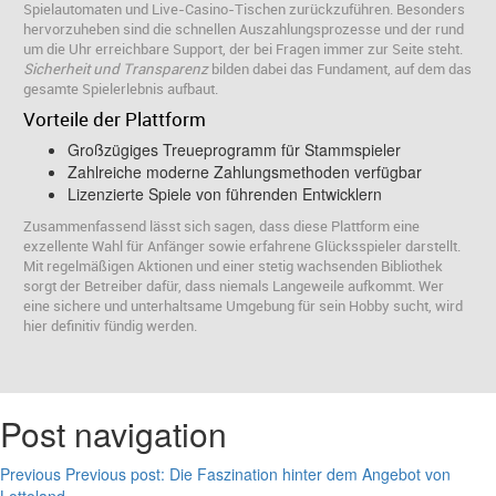
Spielautomaten und Live-Casino-Tischen zurückzuführen. Besonders
hervorzuheben sind die schnellen Auszahlungsprozesse und der rund
um die Uhr erreichbare Support, der bei Fragen immer zur Seite steht.
Sicherheit und Transparenz
bilden dabei das Fundament, auf dem das
gesamte Spielerlebnis aufbaut.
Vorteile der Plattform
Großzügiges Treueprogramm für Stammspieler
Zahlreiche moderne Zahlungsmethoden verfügbar
Lizenzierte Spiele von führenden Entwicklern
Zusammenfassend lässt sich sagen, dass diese Plattform eine
exzellente Wahl für Anfänger sowie erfahrene Glücksspieler darstellt.
Mit regelmäßigen Aktionen und einer stetig wachsenden Bibliothek
sorgt der Betreiber dafür, dass niemals Langeweile aufkommt. Wer
eine sichere und unterhaltsame Umgebung für sein Hobby sucht, wird
hier definitiv fündig werden.
Post navigation
Previous
Previous post:
Die Faszination hinter dem Angebot von