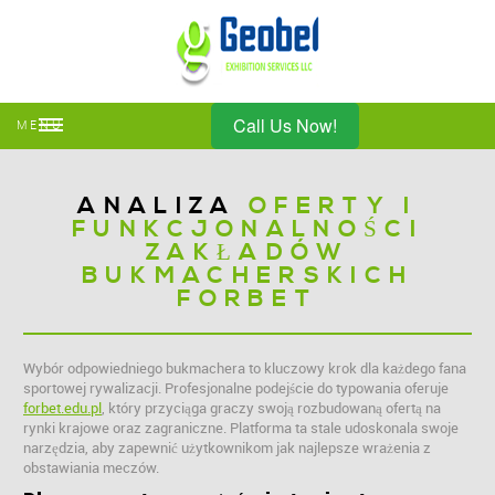
Call Us Now!
MENU
ANALIZA
OFERTY I
FUNKCJONALNOŚCI
ZAKŁADÓW
BUKMACHERSKICH
FORBET
Wybór odpowiedniego bukmachera to kluczowy krok dla każdego fana
sportowej rywalizacji. Profesjonalne podejście do typowania oferuje
forbet.edu.pl
, który przyciąga graczy swoją rozbudowaną ofertą na
rynki krajowe oraz zagraniczne. Platforma ta stale udoskonala swoje
narzędzia, aby zapewnić użytkownikom jak najlepsze wrażenia z
obstawiania meczów.