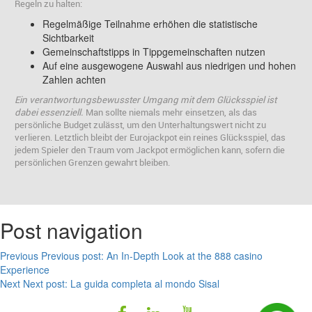
Regeln zu halten:
Regelmäßige Teilnahme erhöhen die statistische
Sichtbarkeit
Gemeinschaftstipps in Tippgemeinschaften nutzen
Auf eine ausgewogene Auswahl aus niedrigen und hohen
Zahlen achten
Ein verantwortungsbewusster Umgang mit dem Glücksspiel ist
dabei essenziell.
Man sollte niemals mehr einsetzen, als das
persönliche Budget zulässt, um den Unterhaltungswert nicht zu
verlieren. Letztlich bleibt der Eurojackpot ein reines Glücksspiel, das
jedem Spieler den Traum vom Jackpot ermöglichen kann, sofern die
persönlichen Grenzen gewahrt bleiben.
Post navigation
Previous
Previous post:
An In-Depth Look at the 888 casino
Experience
Next
Next post:
La guida completa al mondo Sisal