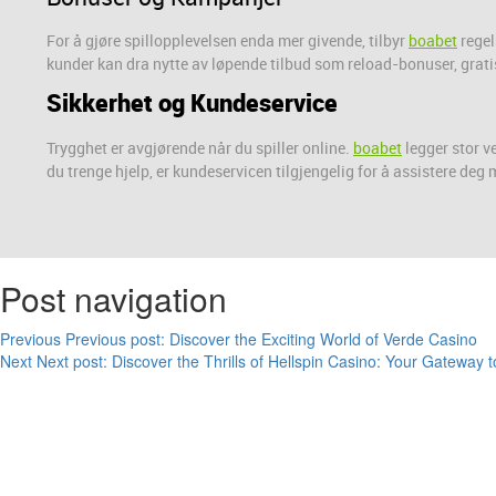
For å gjøre spillopplevelsen enda mer givende, tilbyr
boabet
regel
kunder kan dra nytte av løpende tilbud som reload-bonuser, gratis
Sikkerhet og Kundeservice
Trygghet er avgjørende når du spiller online.
boabet
legger stor v
du trenge hjelp, er kundeservicen tilgjengelig for å assistere de
Post navigation
Previous
Previous post:
Discover the Exciting World of Verde Casino
Next
Next post:
Discover the Thrills of Hellspin Casino: Your Gateway 