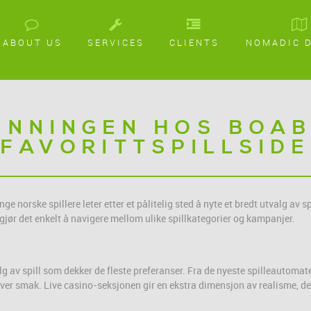
ABOUT US
SERVICES
CLIENTS
NOMADIC 
ENNINGEN HOS BOAB
FAVORITTSPILLSIDE
e norske spillere leter etter et pålitelig sted å nyte et bredt utvalg av 
 gjør det enkelt å navigere mellom ulike spillkategorier og kampanjer.
alg av spill som dekker de fleste preferanser. Fra de nyeste spilleauto
hver smak. Live casino-seksjonen gir en ekstra dimensjon av realisme, der