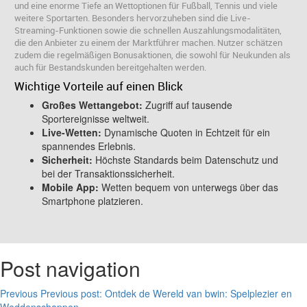
und eine enorme Tiefe an Wettoptionen für Fußball, Tennis und viele
weitere Sportarten. Besonders hervorzuheben sind die Live-
Streaming-Funktionen sowie die schnellen Auszahlungsmodalitäten,
die den Anbieter zu einem der Marktführer machen. Nutzer schätzen
zudem die regelmäßigen Bonusaktionen, die sowohl für Neukunden als
auch für Bestandskunden bereitgehalten werden.
Wichtige Vorteile auf einen Blick
Großes Wettangebot:
Zugriff auf tausende
Sportereignisse weltweit.
Live-Wetten:
Dynamische Quoten in Echtzeit für ein
spannendes Erlebnis.
Sicherheit:
Höchste Standards beim Datenschutz und
bei der Transaktionssicherheit.
Mobile App:
Wetten bequem von unterwegs über das
Smartphone platzieren.
Post navigation
Previous
Previous post:
Ontdek de Wereld van bwin: Spelplezier en