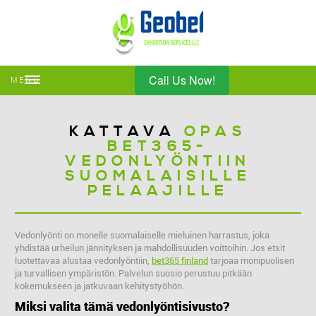
Call Us Now!
MENU
KATTAVA
OPAS
BET365-
VEDONLYÖNTIIN
SUOMALAISILLE
PELAAJILLE
Vedonlyönti on monelle suomalaiselle mieluinen harrastus, joka
yhdistää urheilun jännityksen ja mahdollisuuden voittoihin. Jos etsit
luotettavaa alustaa vedonlyöntiin,
bet365 finland
tarjoaa monipuolisen
ja turvallisen ympäristön. Palvelun suosio perustuu pitkään
kokemukseen ja jatkuvaan kehitystyöhön.
Miksi valita tämä vedonlyöntisivusto?