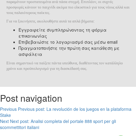
παραμένουν προστατευμένα ανά πάσα στιγμή. Επιπλέον, οι συχνές
προσφορές κάνουν το παιχνίδι ακόμα πιο ελκυστικό για τους νέους αλλά και
τους παλαιότερους παίκτες.
Για να ξεκινήσετε, ακολουθήστε αυτά τα απλά βήματα:
Εγγραφείτε συμπληρώνοντας τη φόρμα
επικοινωνίας
Επιβεβαιώστε το λογαριασμό σας μέσω email
Πραγματοποιήστε την πρώτη σας κατάθεση με
ασφάλεια
Είναι σημαντικό να παίζετε πάντα υπεύθυνα, διαθέτοντας τον κατάλληλο
χρόνο και προϋπολογισμό για τη διασκέδασή σας.
Post navigation
Previous
Previous post:
La revolución de los juegos en la plataforma
Stake
Next
Next post:
Analisi completa del portale 888 sport per gli
scommettitori italiani