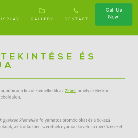
Call Us
Now!
DISPLAY
GALLERY
CONTACT
TEKINTÉSE ÉS
JA
 fogadóiroda közül kiemelkedik az
22bet
, amely széleskörű
 weboldalon.
k gyakran kiemelik
a folyamatos promóciókat és a bőkezű
zoknak, akik útközben szeretnék nyomon követni a mérkőzéseket