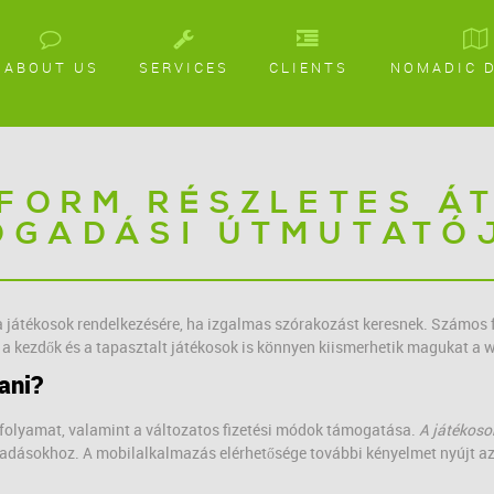
ABOUT US
SERVICES
CLIENTS
NOMADIC 
FORM RÉSZLETES ÁT
OGADÁSI ÚTMUTATÓ
a játékosok rendelkezésére, ha izgalmas szórakozást keresnek. Számos
így a kezdők és a tapasztalt játékosok is könnyen kiismerhetik magukat a
ani?
s folyamat, valamint a változatos fizetési módok támogatása.
A játékoso
ogadásokhoz. A mobilalkalmazás elérhetősége további kényelmet nyújt a