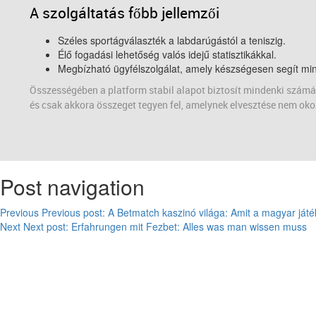
A szolgáltatás főbb jellemzői
Széles sportágválaszték a labdarúgástól a teniszig.
Élő fogadási lehetőség valós idejű statisztikákkal.
Megbízható ügyfélszolgálat, amely készségesen segít mi
Összességében a platform stabil alapot biztosít mindenki számár
és csak akkora összeget tegyen fel, amelynek elvesztése nem oko
Post navigation
Previous
Previous post:
A Betmatch kaszinó világa: Amit a magyar ját
Next
Next post:
Erfahrungen mit Fezbet: Alles was man wissen muss