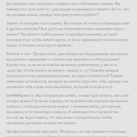
Вы решили стать игроком и открыть свое собственное казино. Вы
планируете свою работу с расходами покрываются заранее. Но то, что
вы должны искать, прежде чем приступить к работе?
Знайте об истории этого казино. Вы читали об этом в публикациях или
в других областях? Как долго вы были вовлечены в азартные игры в
казино? Вы можете пойти дальше и приобрести казино, которое
используется, чтобы начать прочь, если вы принимали участие в играх
казино в течение некоторого времени.
Мебель и свет. Прежде всего, при взгляде на оборудовании, вам нужно
арендовать снаряжение от казино или приобрести оборудование?
Кроме того, если вы хотели бы включить развлечения, у вас есть
средства, чтобы нанять музыкант, танцор и т.д.? Каковы правила
безопасности на организации казино, которые отличаются? Таковы
некоторые из вопросов, которые вы хотите спросить себя, прежде чем
посвятить себя к цене покупки казино, который используется.
Gambling места. Вы созерцая два казино, только одно казино, или даже
четыре казино? Если вы планируете на количество игроков, вы можете
выбрать, чтобы рассмотреть вопрос о наличии пабов, ресторанов,
магазинов и гостиничных номеров. В зависимости от количества
гостей, вы будете иметь, что вам может понадобиться, чтобы
проверить различное количество комнат.
Профессиональный персонал. Убедитесь, что вы нанимаете человека,
который аккредитован, Всякий раз, когда вы хотели нанять человека на