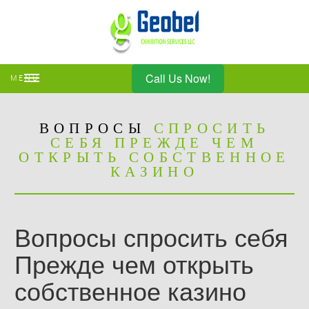
Call Us Now!
MENU
ВОПРОСЫ
СПРОСИТЬ
СЕБЯ ПРЕЖДЕ ЧЕМ
ОТКРЫТЬ СОБСТВЕННОЕ
КАЗИНО
Вопросы спросить себя
Прежде чем открыть
собственное казино