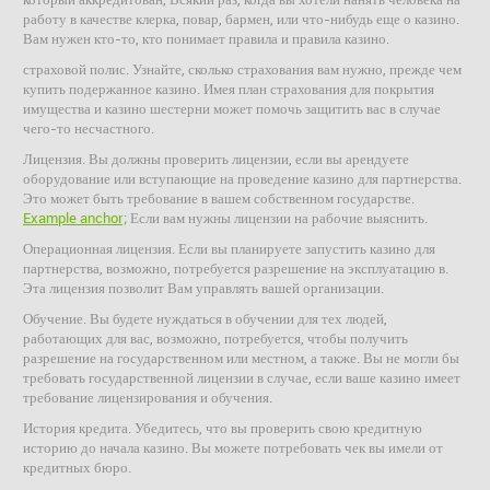
работу в качестве клерка, повар, бармен, или что-нибудь еще о казино.
Вам нужен кто-то, кто понимает правила и правила казино.
страховой полис. Узнайте, сколько страхования вам нужно, прежде чем
купить подержанное казино. Имея план страхования для покрытия
имущества и казино шестерни может помочь защитить вас в случае
чего-то несчастного.
Лицензия. Вы должны проверить лицензии, если вы арендуете
оборудование или вступающие на проведение казино для партнерства.
Это может быть требование в вашем собственном государстве.
Example anchor;
Если вам нужны лицензии на рабочие выяснить.
Операционная лицензия. Если вы планируете запустить казино для
партнерства, возможно, потребуется разрешение на эксплуатацию в.
Эта лицензия позволит Вам управлять вашей организации.
Обучение. Вы будете нуждаться в обучении для тех людей,
работающих для вас, возможно, потребуется, чтобы получить
разрешение на государственном или местном, а также. Вы не могли бы
требовать государственной лицензии в случае, если ваше казино имеет
требование лицензирования и обучения.
История кредита. Убедитесь, что вы проверить свою кредитную
историю до начала казино. Вы можете потребовать чек вы имели от
кредитных бюро.